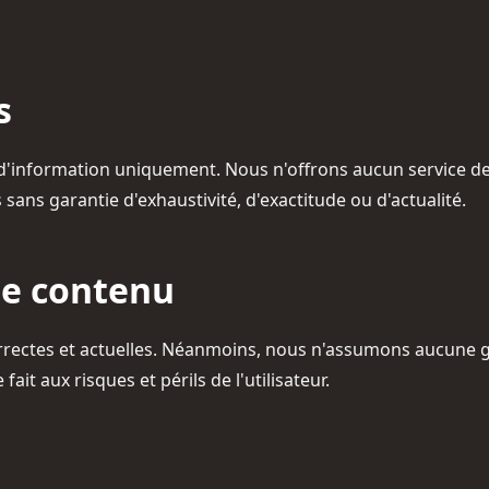
s
 d'information uniquement. Nous n'offrons aucun service de
sans garantie d'exhaustivité, d'exactitude ou d'actualité.
le contenu
ctes et actuelles. Néanmoins, nous n'assumons aucune garant
ait aux risques et périls de l'utilisateur.