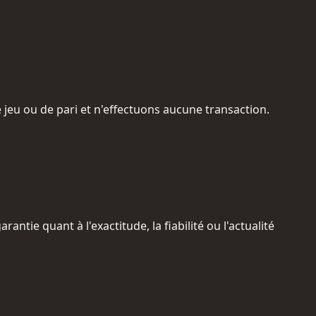
 jeu ou de pari et n'effectuons aucune transaction.
ie quant à l'exactitude, la fiabilité ou l'actualité