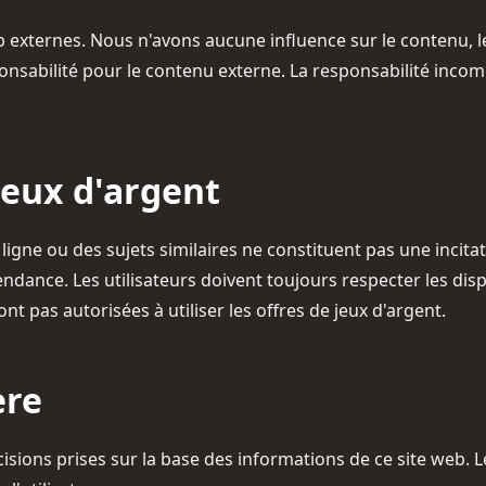
b externes. Nous n'avons aucune influence sur le contenu, l
sabilité pour le contenu externe. La responsabilité incombe
jeux d'argent
 ligne ou des sujets similaires ne constituent pas une incitat
dance. Les utilisateurs doivent toujours respecter les disp
 pas autorisées à utiliser les offres de jeux d'argent.
ère
ons prises sur la base des informations de ce site web. Les 