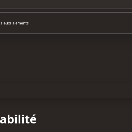
us
Jeux
Paiements
abilité