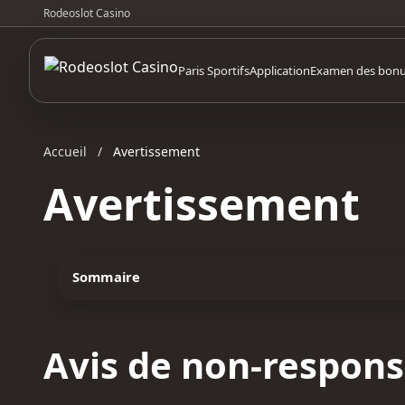
Rodeoslot Casino
Paris Sportifs
Application
Examen des bon
Accueil
/
Avertissement
Avertissement
Sommaire
Avis de non-respons