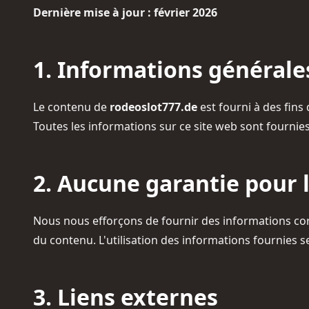
Dernière mise à jour : février 2026
1. Informations générale
Le contenu de
rodeoslot777.de
est fourni à des fins
Toutes les informations sur ce site web sont fournies 
2. Aucune garantie pour 
Nous nous efforçons de fournir des informations corre
du contenu. L'utilisation des informations fournies se f
3. Liens externes