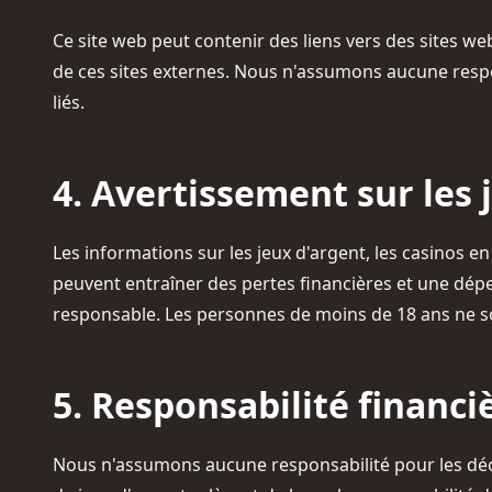
Ce site web peut contenir des liens vers des sites we
de ces sites externes. Nous n'assumons aucune respon
liés.
4. Avertissement sur les 
Les informations sur les jeux d'argent, les casinos en
peuvent entraîner des pertes financières et une dépen
responsable. Les personnes de moins de 18 ans ne sont
5. Responsabilité financi
Nous n'assumons aucune responsabilité pour les décisi