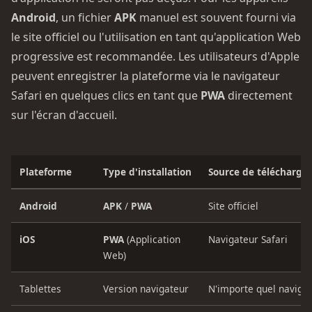
Android
, un fichier
APK
manuel est souvent fourni via
le site officiel ou l'utilisation en tant qu'application Web
progressive est recommandée. Les utilisateurs d'Apple
peuvent enregistrer la plateforme via le navigateur
Safari en quelques clics en tant que
PWA
directement
sur l'écran d'accueil.
Plateforme
Type d'installation
Source de télécharg
Android
APK
/
PWA
Site officiel
iOS
PWA
(Application
Navigateur Safari
Web)
Tablettes
Version navigateur
N'importe quel naviga