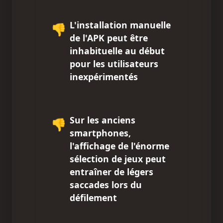
L'installation manuelle
👎
de l'APK peut être
inhabituelle au début
pour les utilisateurs
inexpérimentés
Sur les anciens
👎
smartphones,
l'affichage de l'énorme
sélection de jeux peut
entraîner de légers
saccades lors du
défilement