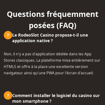
Questions fréquemment
posées (FAQ)
Le RodeoSlot Casino propose-t-il une
?
application native ?
Non, il n'y a pas d'application dédiée dans les App
Stores classiques. La plateforme mise entièrement sur
HTML5 et offre à la place une excellente version
navigateur ainsi qu'une PWA pour l'écran d'accueil.
Comment installer le logiciel du casino sur
?
mon smartphone ?