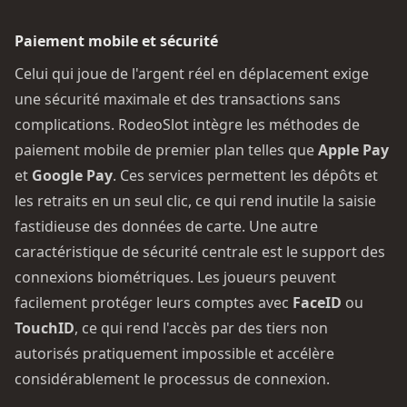
Paiement mobile et sécurité
Celui qui joue de l'argent réel en déplacement exige
une sécurité maximale et des transactions sans
complications. RodeoSlot intègre les méthodes de
paiement mobile de premier plan telles que
Apple Pay
et
Google Pay
. Ces services permettent les dépôts et
les retraits en un seul clic, ce qui rend inutile la saisie
fastidieuse des données de carte. Une autre
caractéristique de sécurité centrale est le support des
connexions biométriques. Les joueurs peuvent
facilement protéger leurs comptes avec
FaceID
ou
TouchID
, ce qui rend l'accès par des tiers non
autorisés pratiquement impossible et accélère
considérablement le processus de connexion.