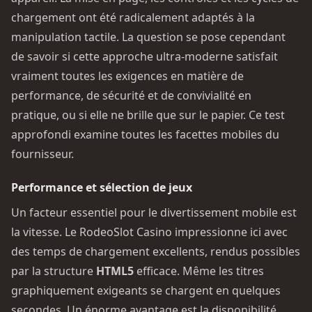
chargement ont été radicalement adaptés à la
manipulation tactile. La question se pose cependant
de savoir si cette approche ultra-moderne satisfait
vraiment toutes les exigences en matière de
performance, de sécurité et de convivialité en
pratique, ou si elle ne brille que sur le papier. Ce test
approfondi examine toutes les facettes mobiles du
fournisseur.
Performance et sélection de jeux
Un facteur essentiel pour le divertissement mobile est
la vitesse. Le RodeoSlot Casino impressionne ici avec
des temps de chargement excellents, rendus possibles
par la structure
HTML5
efficace. Même les titres
graphiquement exigeants se chargent en quelques
secondes. Un énorme avantage est la disponibilité