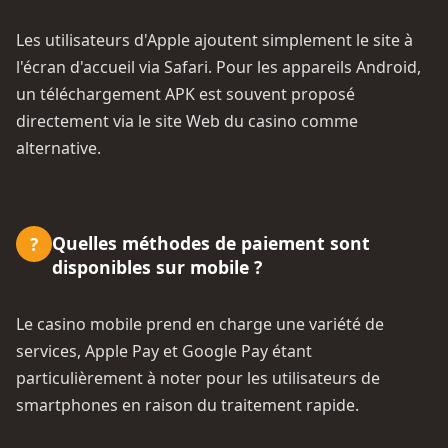
Les utilisateurs d'Apple ajoutent simplement le site à
l'écran d'accueil via Safari. Pour les appareils Android,
un téléchargement APK est souvent proposé
directement via le site Web du casino comme
alternative.
Quelles méthodes de paiement sont
?
disponibles sur mobile ?
Le casino mobile prend en charge une variété de
services, Apple Pay et Google Pay étant
particulièrement à noter pour les utilisateurs de
smartphones en raison du traitement rapide.