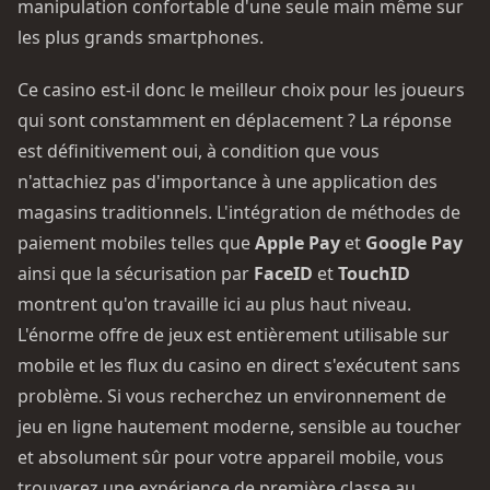
manipulation confortable d'une seule main même sur
les plus grands smartphones.
Ce casino est-il donc le meilleur choix pour les joueurs
qui sont constamment en déplacement ? La réponse
est définitivement oui, à condition que vous
n'attachiez pas d'importance à une application des
magasins traditionnels. L'intégration de méthodes de
paiement mobiles telles que
Apple Pay
et
Google Pay
ainsi que la sécurisation par
FaceID
et
TouchID
montrent qu'on travaille ici au plus haut niveau.
L'énorme offre de jeux est entièrement utilisable sur
mobile et les flux du casino en direct s'exécutent sans
problème. Si vous recherchez un environnement de
jeu en ligne hautement moderne, sensible au toucher
et absolument sûr pour votre appareil mobile, vous
trouverez une expérience de première classe au