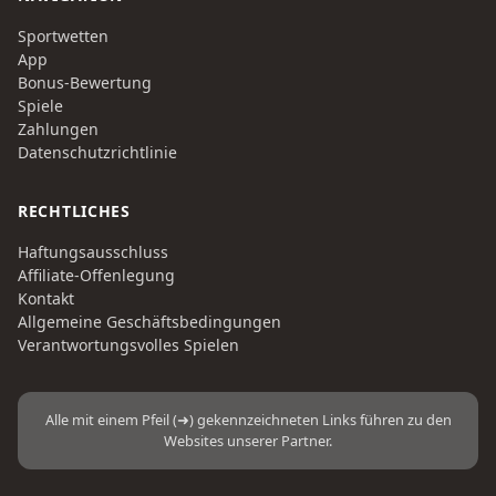
Sportwetten
App
Bonus-Bewertung
Spiele
Zahlungen
Datenschutzrichtlinie
RECHTLICHES
Haftungsausschluss
Affiliate-Offenlegung
Kontakt
Allgemeine Geschäftsbedingungen
Verantwortungsvolles Spielen
Alle mit einem Pfeil (➜) gekennzeichneten Links führen zu den
Websites unserer Partner.