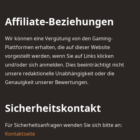
Affiliate-Beziehungen
Wir können eine Vergütung von den Gaming-
Plattformen erhalten, die auf dieser Website
vorgestellt werden, wenn Sie auf Links klicken
und/oder sich anmelden. Dies beeinträchtigt nicht
unsere redaktionelle Unabhängigkeit oder die
Genauigkeit unserer Bewertungen.
Sicherheitskontakt
Für Sicherheitsanfragen wenden Sie sich bitte an:
Kontaktseite